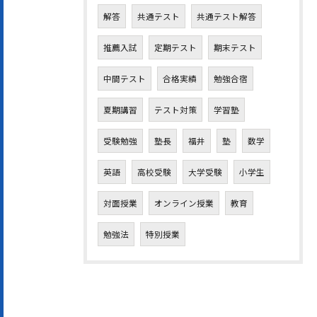
解答
共通テスト
共通テスト解答
推薦入試
定期テスト
期末テスト
中間テスト
合格実績
勉強合宿
夏期講習
テスト対策
学習塾
受験勉強
塾長
福井
塾
数学
英語
高校受験
大学受験
小学生
対面授業
オンライン授業
教育
勉強法
特別授業