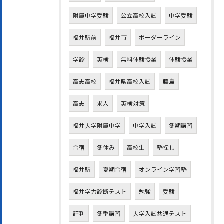
附属中学受験
公立高校入試
中学受験
福井駅前
福井市
ボーダーライン
学診
英検
無料体験授業
体験授業
高志高校
福井県高校入試
藤島
高志
求人
英検対策
福井大学附属中学
中学入試
冬期講習
合宿
冬休み
高校生
塾探し
福井駅
夏期合宿
オンライン学習塾
福井学力診断テスト
勉強
受験
評判
冬季講習
大学入試共通テスト